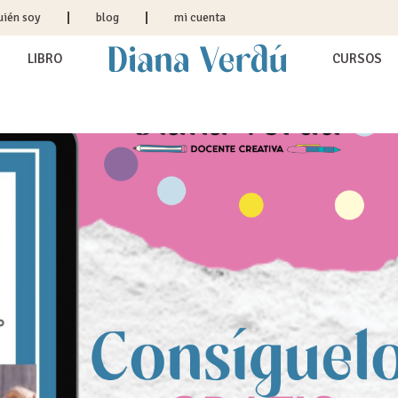
uién soy
blog
mi cuenta
LIBRO
CURSOS