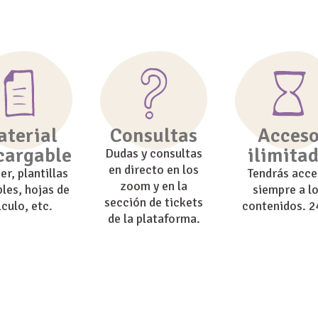
terial
Consultas
Acces
cargable
ilimita
Dudas y consultas
en directo en los
er, plantillas
Tendrás acc
zoom y en la
bles, hojas de
siempre a l
sección de tickets
lculo, etc.
contenidos. 
de la plataforma.