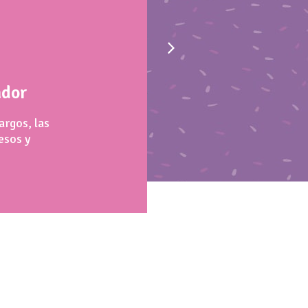
¿Cómo poner precios?
ador
Cómo calcular tu sueldo, cáculo
de costes fijos y variables,
argos, las
cálculo de PVP y presupuestos.
esos y