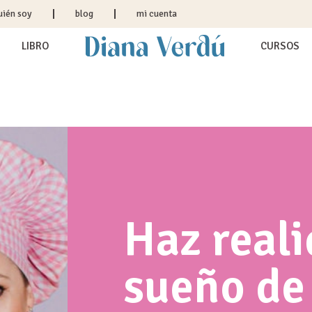
uién soy
blog
mi cuenta
LIBRO
CURSOS
Haz reali
sueño de