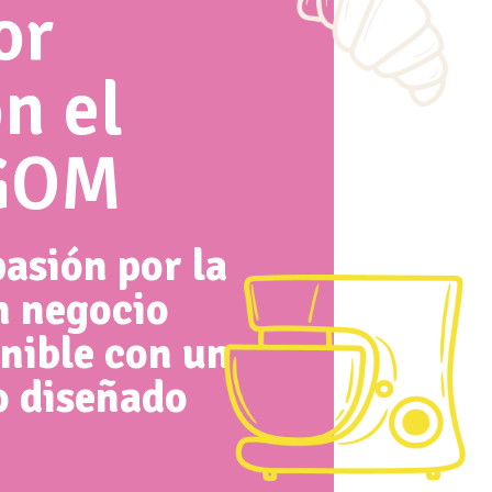
or
n el
GOM
asión por la
n negocio
enible con un
o diseñado