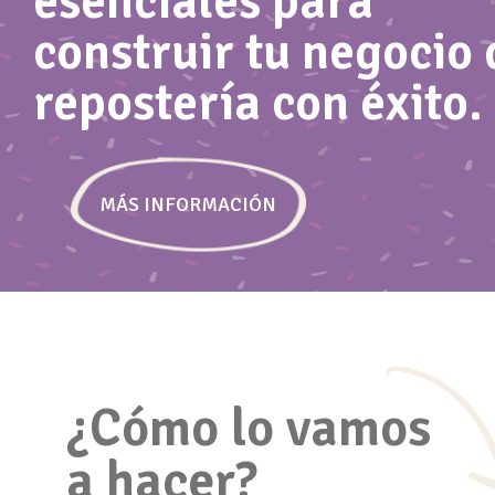
esenciales para
construir tu negocio 
repostería con éxito.
Marketing y
Comuni
publicidad
Cómo comuni
MÁS INFORMACIÓN
Carta de pr
Marketing en RRSS, blog, web y
automatiza
publicidad online y ofline.
¿Cómo lo vamos
a hacer?