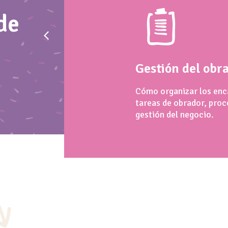
de
cación
Gestión del obr
car con el cliente.
Cómo organizar los enc
oductos y
tareas de obrador, proc
ciones.
gestión del negocio.