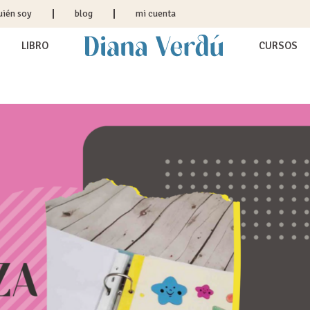
uién soy
blog
mi cuenta
LIBRO
CURSOS