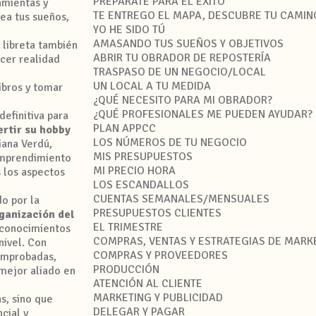
PREPÁRATE PARA EL ÉXITO
amientas y
TE ENTREGO EL MAPA, DESCUBRE TU CAMIN
nea tus sueños,
YO HE SIDO TÚ
AMASANDO TUS SUEÑOS Y OBJETIVOS
a libreta también
ABRIR TU OBRADOR DE REPOSTERÍA
cer realidad
TRASPASO DE UN NEGOCIO/LOCAL
UN LOCAL A TU MEDIDA
libros y tomar
¿QUÉ NECESITO PARA MI OBRADOR?
¿QUÉ PROFESIONALES ME PUEDEN AYUDAR?
definitiva para
PLAN APPCC
rtir su hobby
LOS NÚMEROS DE TU NEGOCIO
iana Verdú,
MIS PRESUPUESTOS
emprendimiento
MI PRECIO HORA
s los aspectos
LOS ESCANDALLOS
CUENTAS SEMANALES/MENSUALES
do por la
PRESUPUESTOS CLIENTES
rganización del
EL TRIMESTRE
y conocimientos
COMPRAS, VENTAS Y ESTRATEGIAS DE MARK
nivel. Con
COMPRAS Y PROVEEDORES
comprobadas,
PRODUCCIÓN
mejor aliado en
ATENCIÓN AL CLIENTE
MARKETING Y PUBLICIDAD
s, sino que
DELEGAR Y PAGAR
cial y