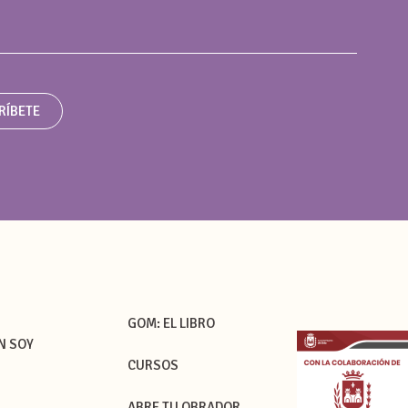
RÍBETE
GOM: EL LIBRO
N SOY
CURSOS
G
ABRE TU OBRADOR