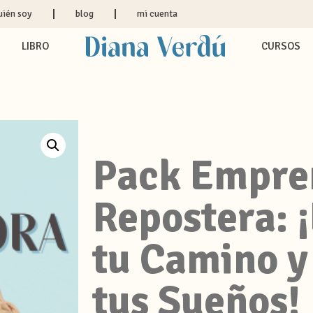
uién soy
blog
mi cuenta
LIBRO
CURSOS
Pack Empre
Repostera: 
tu Camino y
tus Sueños!