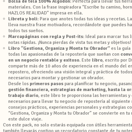
Bolsa de tela 100% Algodón
: Perfecta para llevar tus herr
materiales. Con la frase inspiradora “Escribe tu camino, hor
HAZLOS REALIDAD” impresa en ella.
Libreta y boli
: Para que anotes todas tus ideas y recetas. L
lleva nuestra frase motivadora, recordándote que puedes ha
todos tus sueños.
Marcapáginas con regla y Post-its
: Ideal para marcar tus 
notas rápidas. ¡Nunca pierdas de vista tus metas y objetivos!
Libro “Gestiona, Organiza y Monta tu Obrador”
es la guía 
todas las apasionadas de la repostería que sueñan con
conve
en un negocio rentable y exitoso
. Este
libro
, escrito por D
comparte más de 10 años de experiencia en el mundo del 
repostero, ofreciendo una visión integral y práctica de todo
necesarios para montar y gestionar un obrador.
Desde los
primeros pasos
para planificar tu negocio, pasan
gestión financiera, estrategias de marketing, hasta la o
trabajo diario
, este libro te proporciona las herramientas 
necesarios para llevar tu negocio de repostería al siguiente 
consejos prácticos, experiencias personales y estrategias 
“Gestiona, Organiza y Monta tu Obrador” se convierte en tu 
este dulce viaje.
Con este pack, no solo estarás equipada con útiles herramienta
también llevarás contigo un recordatorio constante de tu poten