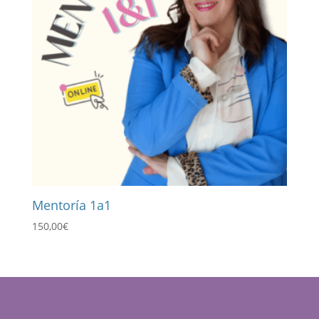
Mentoría 1a1
150,00
€