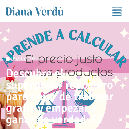
06/05/2025
Descubre el
superpoder repostero
para dejar de trabajar
gratis y empezar a
ganar de verdad: El